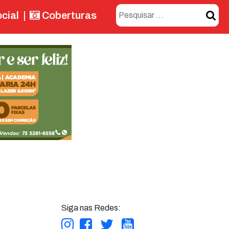
cial
|
Coberturas
Siga nas Redes: