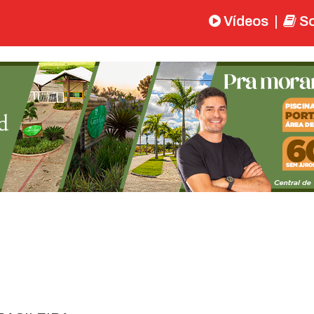
Vídeos
|
So