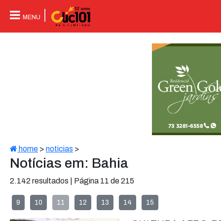
MENU
home
>
noticias
>
Notícias em: Bahia
2.142 resultados | Página 11 de 215
9
10
11
12
13
14
15