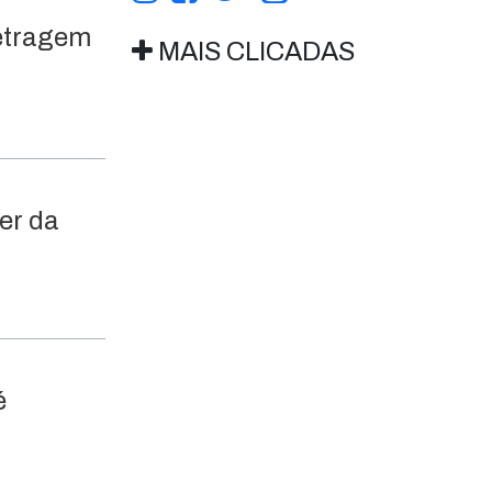
metragem
MAIS CLICADAS
er da
é