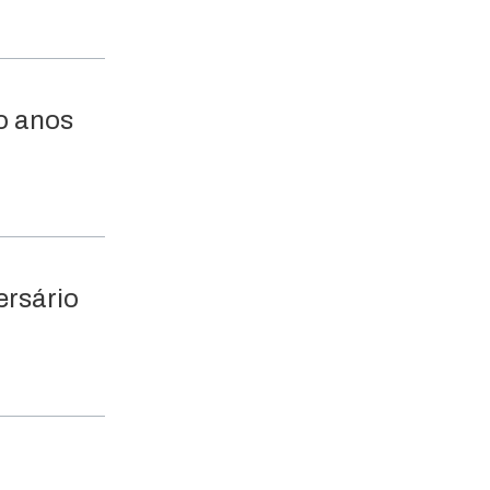
o anos
ersário