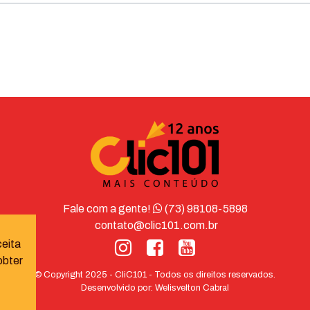
Fale com a gente!
(73) 98108-5898
contato@clic101.com.br
ceita
obter
© Copyright 2025 - CliC101 - Todos os direitos reservados.
Desenvolvido por:
Welisvelton Cabral