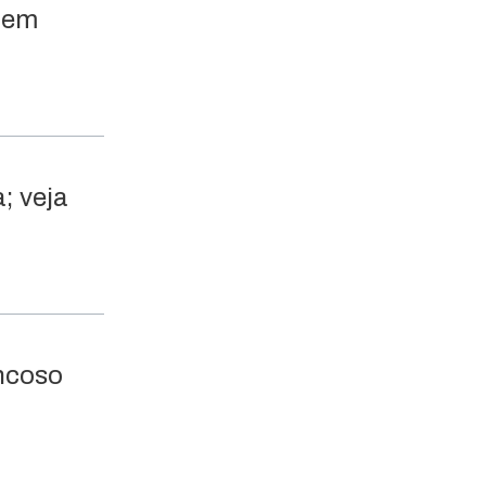
, em
; veja
ncoso