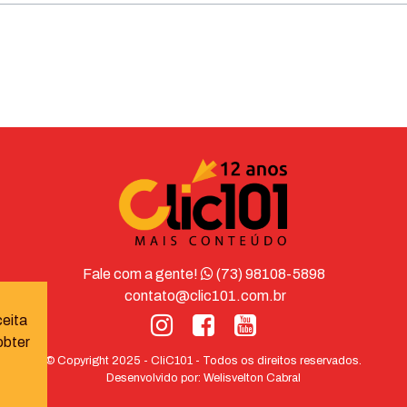
Fale com a gente!
(73) 98108-5898
contato@clic101.com.br
ceita
obter
© Copyright 2025 - CliC101 - Todos os direitos reservados.
Desenvolvido por:
Welisvelton Cabral