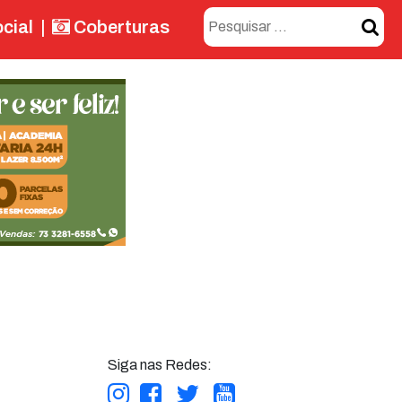
cial
|
Coberturas
Siga nas Redes: