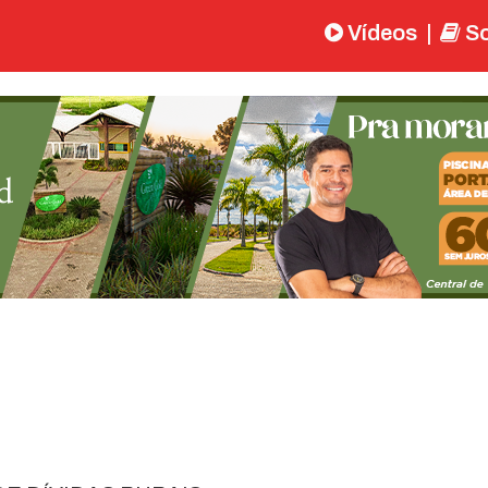
Vídeos
|
So