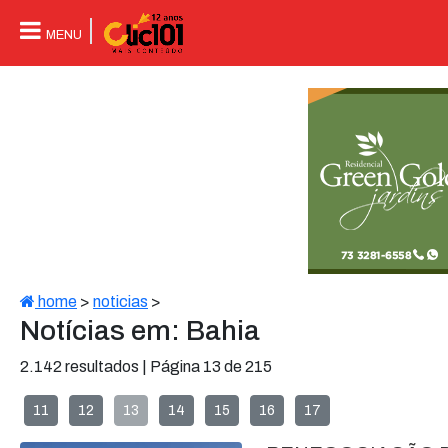
MENU
home
>
noticias
>
Notícias em: Bahia
2.142 resultados | Página 13 de 215
11
12
13
14
15
16
17