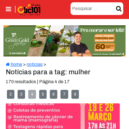
home
>
noticias
>
Notícias para a tag: mulher
170 resultados | Página 4 de 17
2
3
4
5
6
7
8