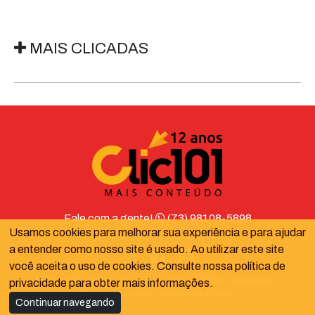
MAIS CLICADAS
Fale com a gente!
(73) 98108-5898
Usamos cookies para melhorar sua experiência e para ajudar
contato@clic101.com.br
a entender como nosso site é usado. Ao utilizar este site
você aceita o uso de cookies. Consulte nossa política de
© Copyright 2025 - CliC101 - Todos os direitos reservados.
privacidade para obter mais informações.
Desenvolvido por:
Welisvelton Cabral
Continuar navegando