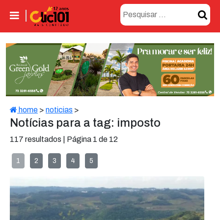
home
>
noticias
>
Notícias para a tag: imposto
117 resultados | Página 1 de 12
1
2
3
4
5