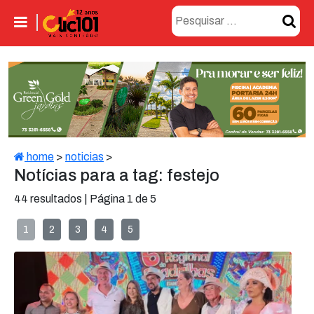
home
>
noticias
>
Notícias para a tag: festejo
44 resultados | Página 1 de 5
1
2
3
4
5