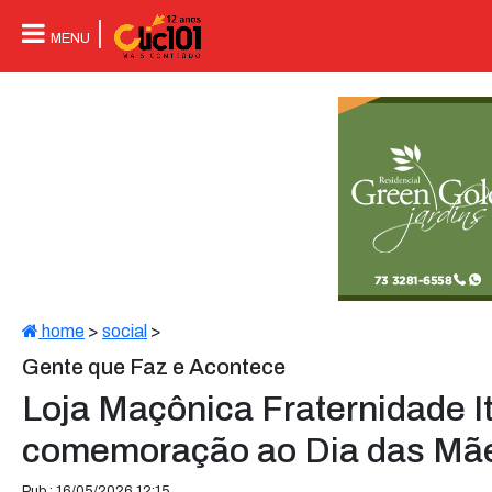
MENU
home
>
social
>
Gente que Faz e Acontece
Loja Maçônica Fraternidade I
comemoração ao Dia das Mã
Pub.: 16/05/2026 12:15