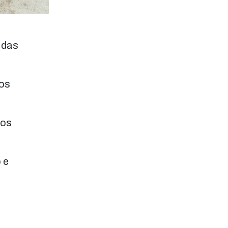
 das
aos
sos
 e