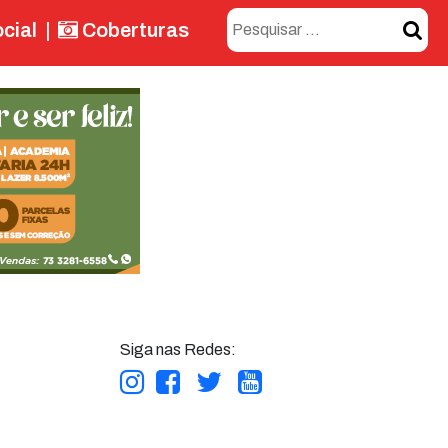
cial
|
Coberturas
Siga nas Redes: