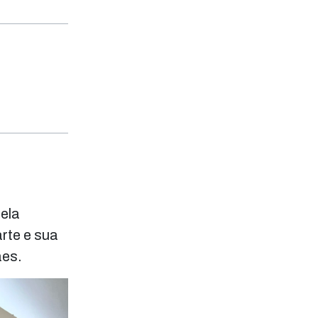
pela
rte e sua
ães.