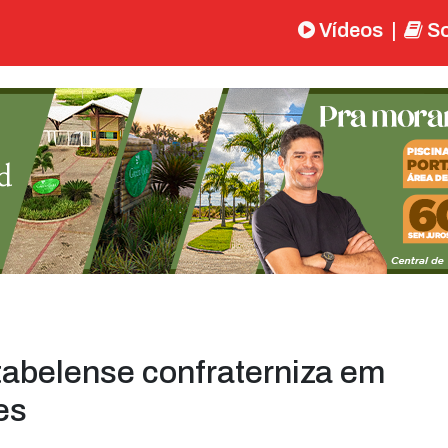
Vídeos
|
So
tabelense confraterniza em
es