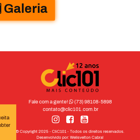
Galeria
Fale com a gente!
(73) 98108-5898
contato@clic101.com.br
ceita
obter
© Copyright 2025 - CliC101 - Todos os direitos reservados.
Desenvolvido por:
Welisvelton Cabral