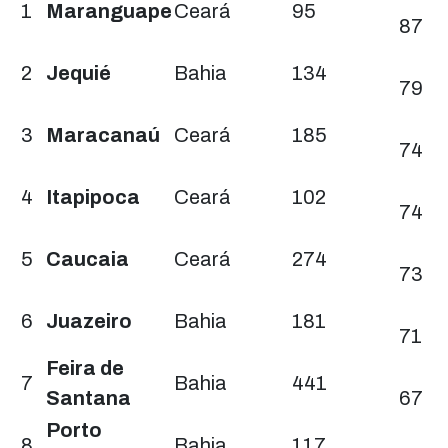
1
Maranguape
Ceará
95
with
87
5
79
2
Jequié
Bahia
134
columns
79
and
74
3
Maracanaú
Ceará
185
20
74
rows.
74
4
Itapipoca
Ceará
102
(column
74
headers
73
5
Caucaia
Ceará
274
with
73
buttons
71
6
Juazeiro
Bahia
181
are
71
sortable)
67
Feira de
7
Bahia
441
Santana
67
65
Porto
8
Bahia
117