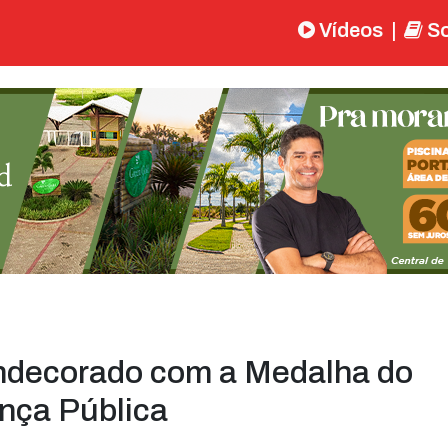
Vídeos
|
So
ondecorado com a Medalha do
ança Pública