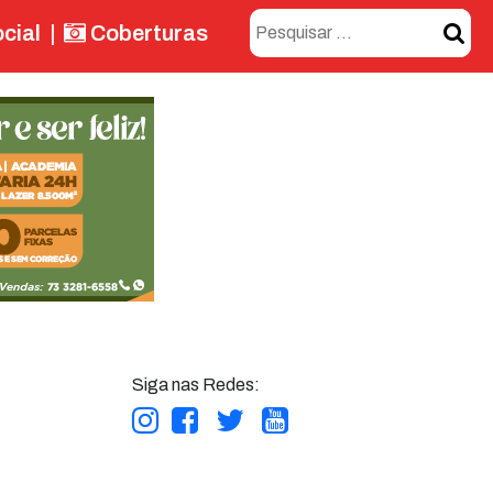
cial
|
Coberturas
Siga nas Redes: